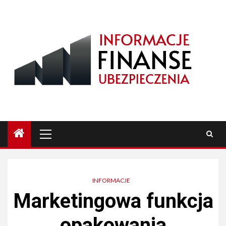
Przejdź
do
treści
Menu
główne
INFORMACJE
Marketingowa funkcja
opakowania