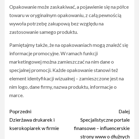
Opakowanie może zaskakiwać, a pojawienie się na półce
towaru w oryginalnym opakowaniu, z całą pewnością
wywoła potrzebę zakupową bez względu na
zastosowanie samego produktu.
Pamiętajmy także, że na opakowaniach mogą znaleźć się
informacje promocyjne. W ramach funkcji
marketingowej można zamieszczać na nim dane o
specjalnej promocji. Każde opakowanie stanowi też
element identyfikacji wizualnej – zamieszczone jest na
nim logo, dane firmy, nazwa produktu, informacje o
marce.
Nawigacja
Poprzedni
Dalej
wpisu
Dzierżawa drukarek i
Specjalistyczne portale
kserokopiarek w firmie
finansowe – influencerskie
strony www o dłużnych