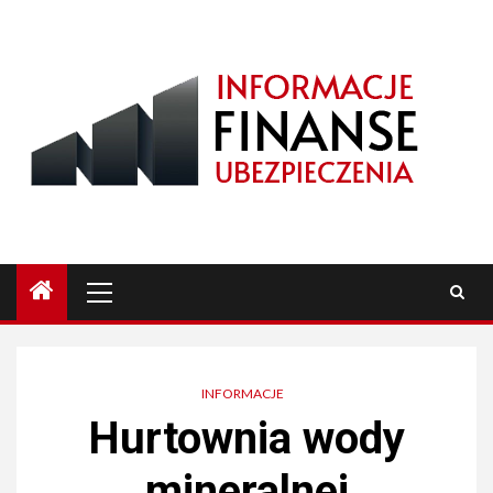
Przejdź
do
treści
Menu
główne
INFORMACJE
Hurtownia wody
mineralnej