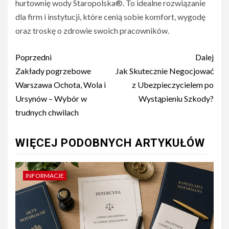
hurtownię wody Staropolska®. To idealne rozwiązanie
dla firm i instytucji, które cenią sobie komfort, wygodę
oraz troskę o zdrowie swoich pracowników.
Nawigacja
Poprzedni
Dalej
wpisu
Zakłady pogrzebowe
Jak Skutecznie Negocjować
Warszawa Ochota, Wola i
z Ubezpieczycielem po
Ursynów – Wybór w
Wystąpieniu Szkody?
trudnych chwilach
WIĘCEJ PODOBNYCH ARTYKUŁÓW
INFORMACJE