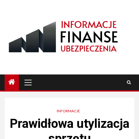
Przejdź
do
treści
Menu
główne
INFORMACJE
Prawidłowa utylizacja
sprzętu