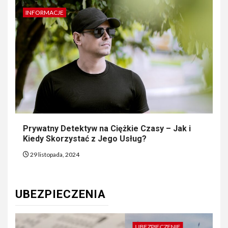
INFORMACJE
Prywatny Detektyw na Ciężkie Czasy – Jak i
Kiedy Skorzystać z Jego Usług?
29 listopada, 2024
UBEZPIECZENIA
UBEZPIECZENIE
U