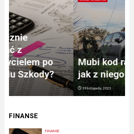
Mubi kod rabatowy –
r
jak z niego korzystać?
19 listopada, 2023
FINANSE
FINANSE