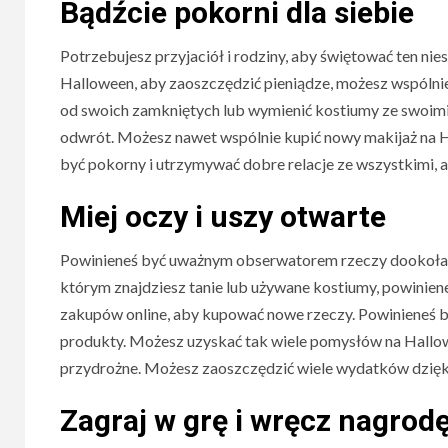
Bądźcie pokorni dla siebie
Potrzebujesz przyjaciół i rodziny, aby świętować ten ni
Halloween, aby zaoszczędzić pieniądze, możesz wspólni
od swoich zamkniętych lub wymienić kostiumy ze swoimi 
odwrót. Możesz nawet wspólnie kupić nowy makijaż na H
być pokorny i utrzymywać dobre relacje ze wszystkimi, 
Miej oczy i uszy otwarte
Powinieneś być uważnym obserwatorem rzeczy dookoła i do
którym znajdziesz tanie lub używane kostiumy, powiniene
zakupów online, aby kupować nowe rzeczy. Powinieneś 
produkty. Możesz uzyskać tak wiele pomysłów na Hallowe
przydrożne. Możesz zaoszczędzić wiele wydatków dzięki
Zagraj w grę i wręcz nagrod