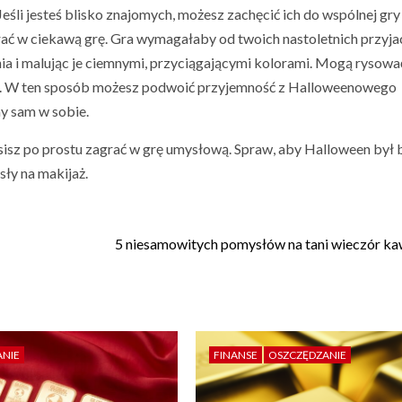
eśli jesteś blisko znajomych, możesz zachęcić ich do wspólnej gry
rać w ciekawą grę. Gra wymagałaby od twoich nastoletnich przyja
nia i malując je ciemnymi, przyciągającymi kolorami. Mogą rysowa
obę. W ten sposób możesz podwoić przyjemność z Halloweenowego
ny sam w sobie.
isz po prostu zagrać w grę umysłową. Spraw, aby Halloween był 
ły na makijaż.
5 niesamowitych pomysłów na tani wieczór ka
ANIE
FINANSE
OSZCZĘDZANIE