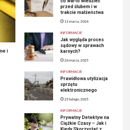
co warto wiedzieć
przed ślubem i w
trakcie małżeństwa
11 marca, 2026
INFORMACJE
Jak wygląda proces
sądowy w sprawach
ne i
karnych?
26 marca, 2025
INFORMACJE
Prawidłowa utylizacja
sprzętu
elektronicznego
25 lutego, 2025
INFORMACJE
Prywatny Detektyw na
Ciężkie Czasy – Jak i
Kiedy Skorzystać z