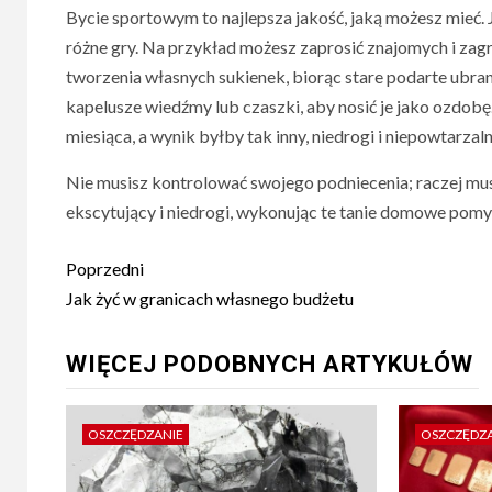
Bycie sportowym to najlepsza jakość, jaką możesz mieć. J
różne gry. Na przykład możesz zaprosić znajomych i zag
tworzenia własnych sukienek, biorąc stare podarte ubra
kapelusze wiedźmy lub czaszki, aby nosić je jako ozd
miesiąca, a wynik byłby tak inny, niedrogi i niepowtarzal
Nie musisz kontrolować swojego podniecenia; raczej mus
ekscytujący i niedrogi, wykonując te tanie domowe pomys
Nawigacja
Poprzedni
wpisu
Jak żyć w granicach własnego budżetu
WIĘCEJ PODOBNYCH ARTYKUŁÓW
OSZCZĘDZANIE
OSZCZĘDZ