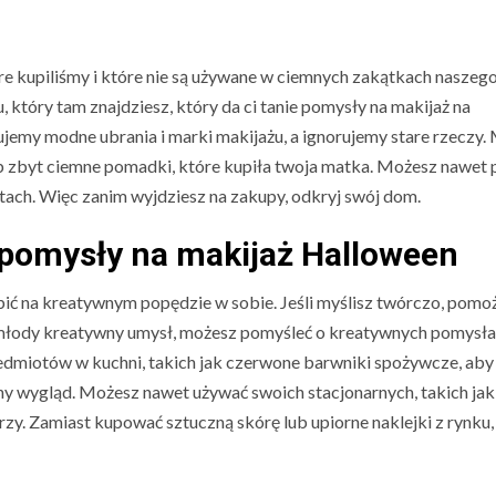
óre kupiliśmy i które nie są używane w ciemnych zakątkach naszeg
który tam znajdziesz, który da ci tanie pomysły na makijaż na
ujemy modne ubrania i marki makijażu, a ignorujemy stare rzeczy.
lub zbyt ciemne pomadki, które kupiła twoja matka. Możesz nawet
tach. Więc zanim wyjdziesz na zakupy, odkryj swój dom.
 pomysły na makijaż Halloween
 na kreatywnym popędzie w sobie. Jeśli myślisz twórczo, pomoż
młody kreatywny umysł, możesz pomyśleć o kreatywnych pomysła
dmiotów w kuchni, takich jak czerwone barwniki spożywcze, aby
rny wygląd. Możesz nawet używać swoich stacjonarnych, takich ja
rzy. Zamiast kupować sztuczną skórę lub upiorne naklejki z rynku