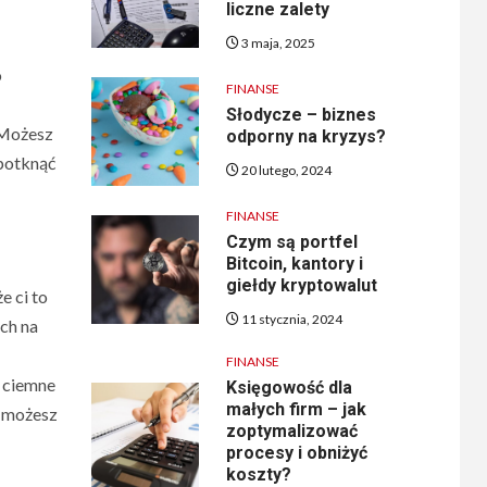
liczne zalety
3 maja, 2025
o
FINANSE
Słodycze – biznes
 Możesz
odporny na kryzys?
 potknąć
20 lutego, 2024
FINANSE
Czym są portfel
Bitcoin, kantory i
giełdy kryptowalut
e ci to
11 stycznia, 2024
ch na
FINANSE
k ciemne
Księgowość dla
małych firm – jak
, możesz
zoptymalizować
procesy i obniżyć
koszty?