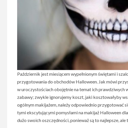
ods
UK?
17 maja,
Październik jest miesiącem wypełnionym świętami i szal
przygotowania do obchodów Halloween. Jak mówi przysło
w uroczystościach obojętnie na temat ich prawdziwych w
zabawy; zwykle ignorujemy koszt, jaki kosztowałyby w
ogólnym makijażem, należy odpowiednio przygotować si
tymi ekscytującymi pomysłami na makijaż Halloween dla 
dużo swoich oszczędności, ponieważ są to najlepsze, ale