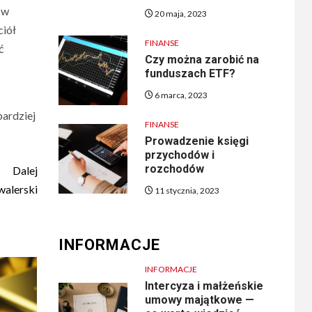
 w
20 maja, 2023
ciół
FINANSE
ć
Czy można zarobić na
funduszach ETF?
6 marca, 2023
bardziej
FINANSE
Prowadzenie księgi
przychodów i
rozchodów
Dalej
walerski
11 stycznia, 2023
INFORMACJE
INFORMACJE
Intercyza i małżeńskie
umowy majątkowe —