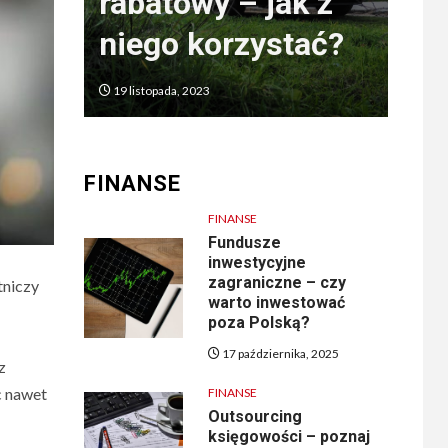
iu
rabatowy – jak z
róż
niego korzystać?
za
19 listopada, 2023
3 cze
FINANSE
FINANSE
Fundusze
inwestycyjne
zagraniczne – czy
tniczy
warto inwestować
poza Polską?
17 października, 2025
z
c nawet
FINANSE
Outsourcing
księgowości – poznaj