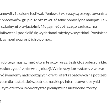
esamowity i szalony festiwal. Ponieważ wszyscy są przygotowani n
e pracować w grupie. Możesz wziąć tanie pomysły na makijaż Hal
szkolnymi przyjaciółmi. Mogą mieć coś, czego szukasz i na
alloween i podzielić się wydatkami między wszystkimi. Powinien
abyś mógł poprosić ich o pomoc.
 tego musisz mieć otwarte oczy i uszy. Jeśli ktoś poleci ci skle
ś skorzystać z pierwszej okazji. Wiele razy korzystamy z witryn
być świadomy nadchodzących ofert i ofert rabatowych na potrzeb
en dla nastolatków, patrząc na sklepy internetowe lub rynki
 tym ofertom i wykorzystać pieniądze na niezbędne rzeczy.
ę