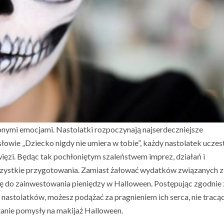
zkodowanie w
po Wystąpien
Szkody?
 2020
21 października, 2024
onymi emocjami. Nastolatki rozpoczynają najserdeczniejsze
wie „Dziecko nigdy nie umiera w tobie”, każdy nastolatek uczes
ięzi. Będąc tak pochłoniętym szaleństwem imprez, działań i
szystkie przygotowania. Zamiast żałować wydatków związanych z
ę do zainwestowania pieniędzy w Halloween. Postępując zgodnie 
nastolatków, możesz podążać za pragnieniem ich serca, nie tracą
 tanie pomysły na makijaż Halloween.