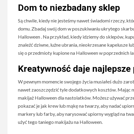
Dom to niezbadany sklep
Są chwile, kiedy nie jesteśmy nawet świadomi rzeczy, kt
domu. Zbadaj swój dom w poszukiwaniu ukrytego skarbu, 
Halloween . Na przykład, kiedy idziemy do sklepów, kup
znaleźć dziwne, luźne ubrania, nieokrzesane kapelusze 
się o przedmioty kupione na Halloween w poprzednich la
Kreatywność daje najlepsze
W pewnym momencie swojego życia musiałeś dużo zarobić
nawet zaoszczędzić tyle dodatkowych kosztów. Mając 
makijaż Halloween dla nastolatków. Możesz używać prze
pokazać je jak krew lub mąkę na twarzy, aby nadać upio
markery lub farby, aby narysować upiorny wygląd na twa
użyć tego taniego makijażu na Halloween.