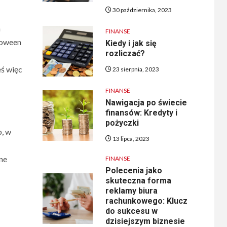
30 października, 2023
a
FINANSE
loween
Kiedy i jak się
rozliczać?
eś więc
23 sierpnia, 2023
FINANSE
Nawigacja po świecie
finansów: Kredyty i
pożyczki
p, w
13 lipca, 2023
ne
FINANSE
Polecenia jako
skuteczna forma
reklamy biura
rachunkowego: Klucz
do sukcesu w
dzisiejszym biznesie