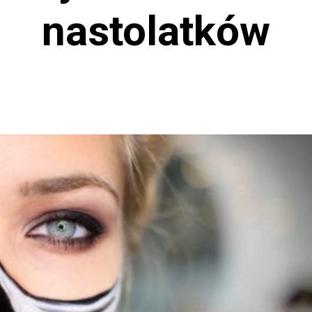
nastolatków
ZENIE
UBEZPIECZENIE
Jak Skuteczni
trzeba czekać
Negocjować z
Ubezpieczyci