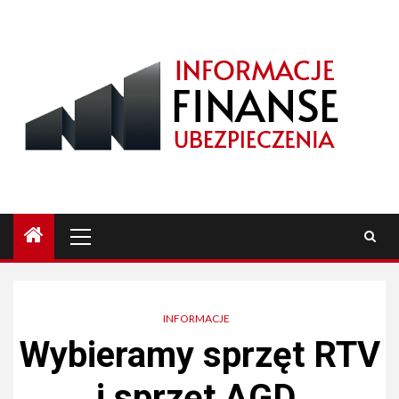
Przejdź
do
treści
Menu
główne
INFORMACJE
Wybieramy sprzęt RTV
i sprzęt AGD.