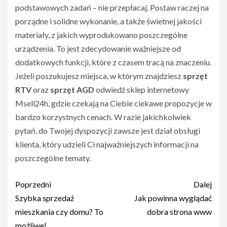
podstawowych zadań – nie przepłacaj. Postaw raczej na
porządne i solidne wykonanie, a także świetnej jakości
materiały, z jakich wyprodukowano poszczególne
urządzenia. To jest zdecydowanie ważniejsze od
dodatkowych funkcji, które z czasem tracą na znaczeniu.
Jeżeli poszukujesz miejsca, w którym znajdziesz
sprzęt
RTV
oraz
sprzęt AGD
odwiedź sklep internetowy
Msell24h, gdzie czekają na Ciebie ciekawe propozycje w
bardzo korzystnych cenach. W razie jakichkolwiek
pytań, do Twojej dyspozycji zawsze jest dział obsługi
klienta, który udzieli Ci najważniejszych informacji na
poszczególne tematy.
Nawigacja
Poprzedni
Dalej
wpisu
Szybka sprzedaż
Jak powinna wyglądać
mieszkania czy domu? To
dobra strona www
możliwe!