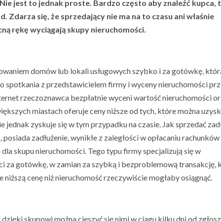
Nie jest to jednak proste. Bardzo często aby znaleźć kupca, 
 Zdarza się, że sprzedający nie ma na to czasu ani właśnie
cną rękę wyciągają skupy nieruchomości.
owaniem domów lub lokali usługowych szybko i za gotówkę, któr
go spotkania z przedstawicielem firmy i wyceny nieruchomości pr
nternet rzeczoznawca bezpłatnie wyceni wartość nieruchomości o
iększych miastach oferuje ceny niższe od tych, które można uzys
e jednak zyskuje się w tym przypadku na czasie. Jak sprzedać za
 posiada zadłużenie, wynikłe z zaległości w opłacaniu rachunków 
dla skupu nieruchomości. Tego typu firmy specjalizują się w
i za gotówkę, w zamian za szybką i bezproblemową transakcję, 
e niższą cenę niż nieruchomość rzeczywiście mogłaby osiągnąć.
dzięki skupowi można cieszyć się nimi w ciągu kilku dni od zgłos