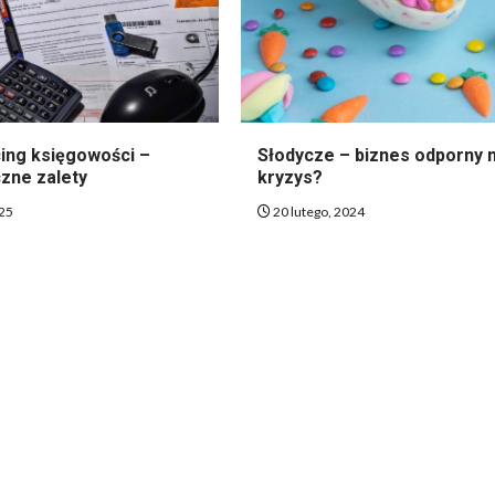
ing księgowości –
Słodycze – biznes odporny 
czne zalety
kryzys?
025
20 lutego, 2024