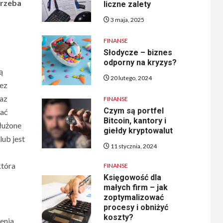
trzeba
liczne zalety
3 maja, 2025
FINANSE
Słodycze – biznes
odporny na kryzys?
ą
20 lutego, 2024
zez
raz
FINANSE
Czym są portfel
kać
Bitcoin, kantory i
dłużone
giełdy kryptowalut
lub jest
11 stycznia, 2024
która
FINANSE
Księgowość dla
małych firm – jak
zoptymalizować
procesy i obniżyć
koszty?
zenia