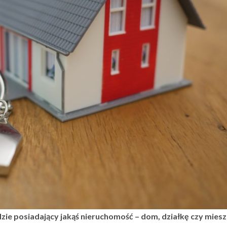
zkodowanie w
po Wystąpien
Szkody?
 2020
21 października, 2024
dzie posiadający jakąś nieruchomość – dom, działkę czy mies