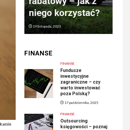
iu
rabatowy – jak z
róż
niego korzystać?
za
19 listopada, 2023
3 cze
FINANSE
FINANSE
Fundusze
inwestycyjne
zagraniczne – czy
warto inwestować
poza Polską?
17 października, 2025
FINANSE
Outsourcing
zkanie
księgowości – poznaj