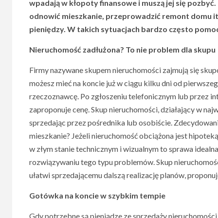
wpadają w kłopoty finansowe i muszą jej się pozbyć. 
odnowić mieszkanie, przeprowadzić remont domu itd.
pieniędzy. W takich sytuacjach bardzo często pomo
Nieruchomość zadłużona? To nie problem dla skupu
Firmy nazywane skupem nieruchomości zajmują się skup
możesz mieć na koncie już w ciągu kilku dni od pierwsze
rzeczoznawcę. Po zgłoszeniu telefonicznym lub przez i
zaproponuje cenę. Skup nieruchomości, działający w najw
sprzedając przez pośrednika lub osobiście. Zdecydowani
mieszkanie? Jeżeli nieruchomość obciążona jest hipoteką,
w złym stanie technicznym i wizualnym to sprawa idealna 
rozwiązywaniu tego typu problemów. Skup nieruchomośc
ułatwi sprzedającemu dalszą realizację planów, proponuj
Gotówka na koncie w szybkim tempie
Gdy potrzebne są pieniądze ze sprzedaży nieruchomości, 