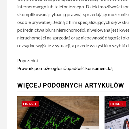
internetowego lub telefonicznego. Dzięki możliwości sp
skomplikowaną sytuacją prawną, sprzedający może unik
osobie prywatnej. Jedną z firm specjalizujących się w sk
pośrednictwa biura nieruchomości, niwelowana jest kwesti
nieruchomości na sprzedaż oraz niepewność długości ok
rozsądne wyjście z sytuacji, a przede wszystkim szybki 
Nawigacja
Poprzedni
wpisu
Prawnik pomoże ogłosić upadłość konsumencką
WIĘCEJ PODOBNYCH ARTYKUŁÓW
FINANSE
FINANSE