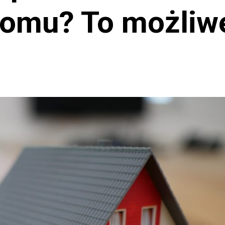
omu? To możliw
ZENIE
UBEZPIECZENIE
Jak Skuteczni
trzeba czekać
Negocjować z
Ubezpieczyci