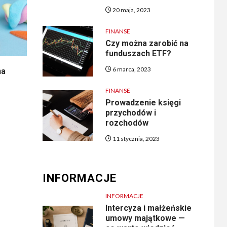
20 maja, 2023
FINANSE
Czy można zarobić na
funduszach ETF?
6 marca, 2023
na
FINANSE
Prowadzenie księgi
przychodów i
rozchodów
11 stycznia, 2023
INFORMACJE
INFORMACJE
Intercyza i małżeńskie
umowy majątkowe —