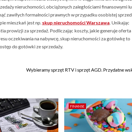
rzedaży nieruchomości, obciążonych zaległościami finansowymi l
nąć zawiłych formalności prawnych w przypadku osobistej sprzed
upie mieszkań jest np.
skup nieruchomości Warszawa
. Unikając
a prowizji za sprzedaż. Podliczając koszty, jakie generuje oferta
resu oczekiwania na nabywcę, skup nieruchomości za gotówkę to
dostęp do gotówki ze sprzedaży.
Wybieramy sprzęt RTV i sprzęt AGD. Przydatne w
FINANSE