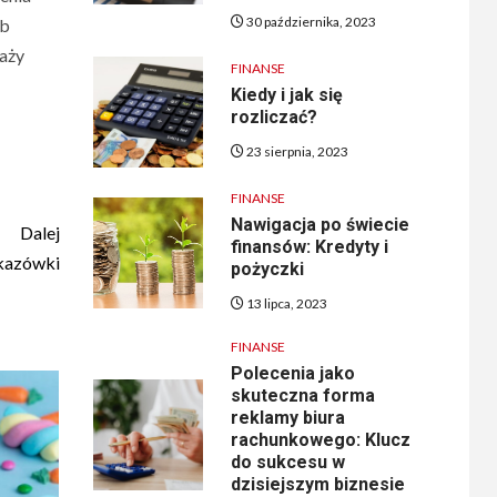
30 października, 2023
ub
aży
FINANSE
Kiedy i jak się
rozliczać?
23 sierpnia, 2023
FINANSE
Nawigacja po świecie
Dalej
finansów: Kredyty i
skazówki
pożyczki
13 lipca, 2023
FINANSE
Polecenia jako
skuteczna forma
reklamy biura
rachunkowego: Klucz
do sukcesu w
dzisiejszym biznesie