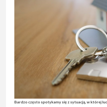
ods
UK?
17 maja,
Bardzo często spotykamy się z sytuacją, w której lu