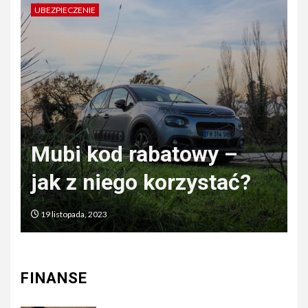
UBEZPIECZENIE
Czym odszkodowani
wy –
różni się od
stać?
zadośćuczynienia?
3 czerwca, 2022
FINANSE