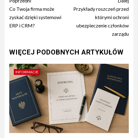
Nawigacja
Poprzedni
Dalej
wpisu
Co Twoja firma może
Przykłady roszczeń przed
zyskać dzięki systemowi
którymi ochroni
ERP i CRM?
ubezpieczenie członków
zarządu
WIĘCEJ PODOBNYCH ARTYKUŁÓW
INFORMACJE