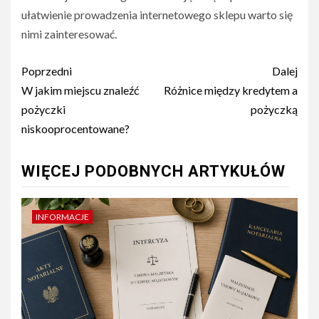
ułatwienie prowadzenia internetowego sklepu warto się
nimi zainteresować.
Nawigacja
Poprzedni
Dalej
wpisu
W jakim miejscu znaleźć
Różnice między kredytem a
pożyczki
pożyczką
niskooprocentowane?
WIĘCEJ PODOBNYCH ARTYKUŁÓW
INFORMACJE