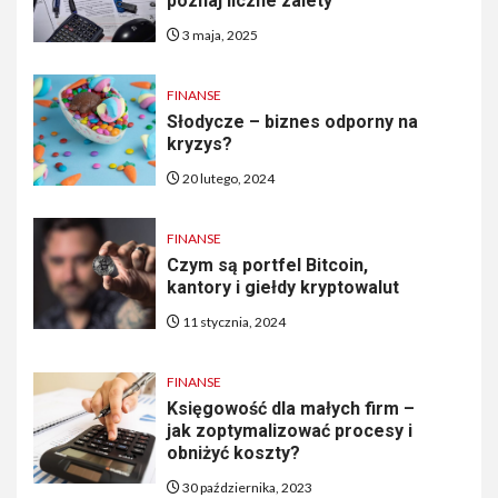
poznaj liczne zalety
3 maja, 2025
FINANSE
Słodycze – biznes odporny na
kryzys?
20 lutego, 2024
FINANSE
Czym są portfel Bitcoin,
kantory i giełdy kryptowalut
11 stycznia, 2024
FINANSE
Księgowość dla małych firm –
jak zoptymalizować procesy i
obniżyć koszty?
30 października, 2023