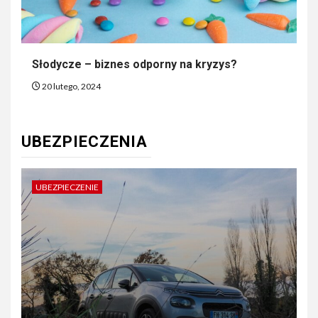
Słodycze – biznes odporny na kryzys?
20 lutego, 2024
UBEZPIECZENIA
UBEZPIECZENIE
U
Czym odszkodowanie