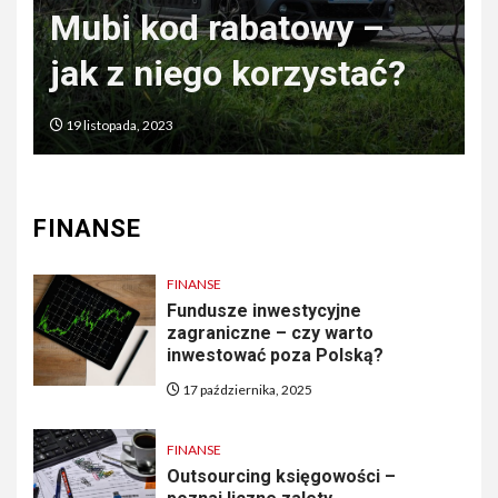
różni się od
zadośćuczynienia?
3 czerwca, 2022
FINANSE
FINANSE
Fundusze inwestycyjne
zagraniczne – czy warto
inwestować poza Polską?
17 października, 2025
FINANSE
Outsourcing księgowości –