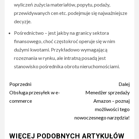
wyliczeń zużycia materiałów, popytu, podaży,
przewidywanych cen etc. podejmuje się najważniejsze
decyzje.
Pośrednictwo – jest jakby na granicy sektora
finansowego, choć częstokroć operuje się w nim
dużymi kwotami. Przykładowo wymagającą
rozeznania w rynku, ale intratną posadą jest
stanowisko pośrednika obrotu nieruchomościami.
Nawigacja
Poprzedni
Dalej
wpisu
Obsługa przesyłek w e-
Menedżer sprzedaży
commerce
Amazon – poznaj
możliwości tego
nowoczesnego narzędzia!
WIĘCEJ PODOBNYCH ARTYKUŁÓW