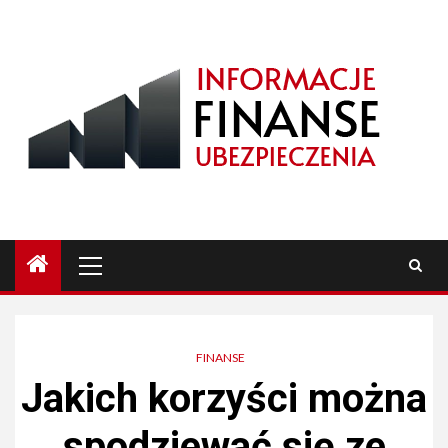
Przejdź
do
treści
Menu
główne
FINANSE
Jakich korzyści można
spodziewać się ze