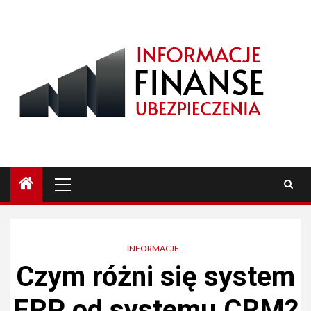
Przejdź
do
treści
Menu
główne
INFORMACJE
Czym różni się system
ERP od systemu CRM?