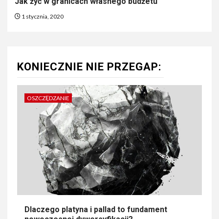
Jak żyć w granicach własnego budżetu
1 stycznia, 2020
KONIECZNIE NIE PRZEGAP:
OSZCZĘDZANIE
Dlaczego platyna i pallad to fundament