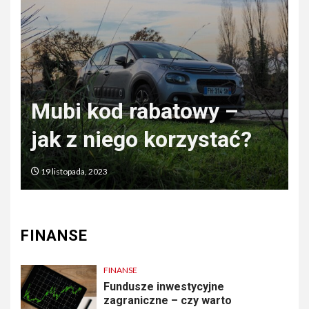
Czym odszkodowanie
różni się od
zadośćuczynienia?
3 czerwca, 2022
FINANSE
FINANSE
Fundusze inwestycyjne
zagraniczne – czy warto